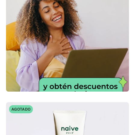
Naive
AGOTADO
Makeup
Removal
Face