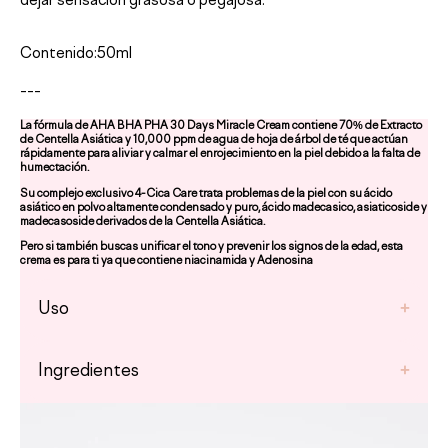
dejar sensación grasosa o pegajosa.
Contenido:50ml
---
La fórmula de AHA BHA PHA 30 Days Miracle Cream contiene 70% de Extracto
de Centella Asiática y 10,000 ppm de agua de hoja de árbol de té que actúan
rápidamente para aliviar y calmar el enrojecimiento en la piel debido a la falta de
humectación.
Su complejo exclusivo 4-Cica Care trata problemas de la piel con su ácido
asiático en polvo altamente condensado y puro, ácido madecasico, asiaticoside y
madecasoside derivados de la Centella Asiática.
Pero si también buscas unificar el tono y prevenir los signos de la edad, esta
crema es para ti ya que contiene niacinamida y Adenosina
Uso
Ingredientes